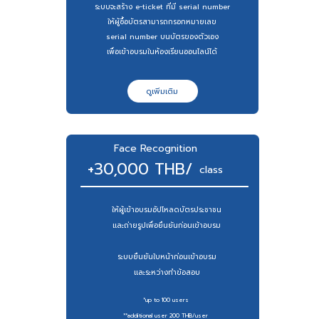
ระบบจะสร้าง e-ticket ที่มี serial number
ให้ผู้ซื้อบัตรสามารถกรอกหมายเลข
serial number บนบัตรของตัวเอง
เพื่อเข้าอบรมในห้องเรียนออนไลน์ได้
ดูเพิ่มเติม
ดูเพิ่มเติม
Face Recognition
+30,000 THB/
class
ให้ผู้เข้าอบรมอัปโหลดบัตรประชาชน
และถ่ายรูปเพื่อยืนยันก่อนเข้าอบรม
ระบบยืนยันใบหน้าก่อนเข้าอบรม
และระหว่างทำข้อสอบ
*up to 100 users
**additional user 200 THB/user