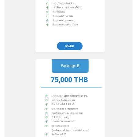
Live Stream 6 ชั่วโมง
เพิ่ม Powerpoint หรือ VDO ได้
1 x ช่างกล้อง
1 x เจ้าหน้าที่ทางเทคนิค
1 x เจ้าหน้าที่ประสานงาน
1 x เจ้าหน้าที่ดูแลห้อง Zoom
ดูเพิ่มเติม
Package B
75,000 THB
บริการห้อง Zoom Webinar/Meeting
ผู้เข้าอบรมไม่เกิน 500 คน
2 x กล้อง DSLR Full HD
3 x Wireless microphone
คอมพิวเตอร์สำหรับ Live stream
Full HD Recording
ฉากเขียว หรือสถานที่จริง
ออกแบบ artwork
(background, lower third ชื่อวิทยากร)
ไฟ Studio/LED