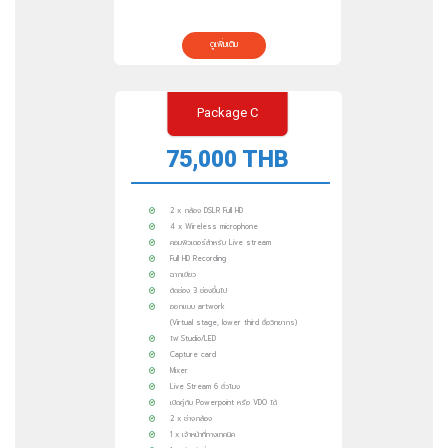
ดูเพิ่มเติม
Package C
75,000 THB
2 x กล้อง DSLR Full HD
4 x Wireless microphone
คอมพิวเตอร์สำหรับ Live stream
Full HD Recording
ฉากเขียว
ตัดช่อง 3 ช่องขึ้นไป
ออกแบบ artwork
(Virtual stage, lower third ชื่อวิทยากร)
ไฟ Studio/LED
Capture card
Mixer
Live Stream 6 ชั่วโมง
เปิดคู่กับ Powerpoint หรือ VDO ได้
2 x ช่างกล้อง
1 x เจ้าหน้าที่ทางเทคนิค