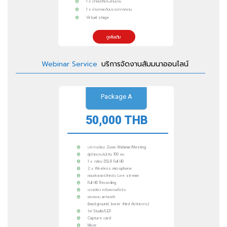
1 x เจ้าหน้าที่ประสานงาน
1 x ช่างภาพเก็บบรรยากาศงาน
Virtual stage
ดูเพิ่มเติม
Webinar Service
บริการจัดงานสัมมนาออนไลน์
Package A
50,000 THB
บริการห้อง Zoom Webinar/Meeting
ผู้เข้าอบรมไม่เกิน 100 คน
1 x กล้อง DSLR Full HD
2 x Wireless microphone
คอมพิวเตอร์สำหรับ Live stream
Full HD Recording
ฉากเขียว หรือสถานที่จริง
ออกแบบ artwork
(background, lower third ชื่อวิทยากร)
ไฟ Studio/LED
Capture card
Mixer