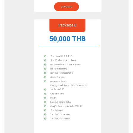
ดูเพิ่มเติม
Package B
50,000 THB
2 x กล้อง DSLR Full HD
3 x Wireless microphone
คอมพิวเตอร์สำหรับ Live stream
Full HD Recording
ฉากเขียว หรือสถานที่จริง
ตัดช่อง 1-2 ช่อง
ออกแบบ artwork
(background, lower third ชื่อวิทยากร)
ไฟ Studio/LED
Capture card
Mixer
Live Stream 6 ชั่วโมง
เปิดคู่กับ Powerpoint หรือ VDO ได้
2 x ช่างกล้อง
1 x เจ้าหน้าที่ทางเทคนิค
1 x เจ้าหน้าที่ประสานงาน