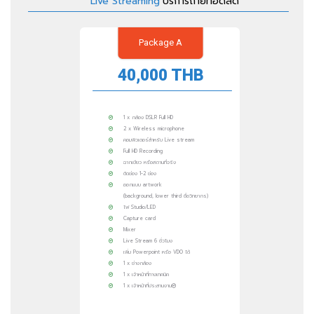
Live Streaming
บริการถ่ายทอดสด
Package A
40,000 THB
1 x กล้อง DSLR Full HD
2 x Wireless microphone
คอมพิวเตอร์สำหรับ Live stream
Full HD Recording
ฉากเขียว หรือสถานที่จริง
ตัดช่อง 1-2 ช่อง
ออกแบบ artwork
(background, lower third ชื่อวิทยากร)
ไฟ Studio/LED
Capture card
Mixer
Live Stream 6 ชั่วโมง
เพิ่ม Powerpoint หรือ VDO ได้
1 x ช่างกล้อง
1 x เจ้าหน้าที่ทางเทคนิค
1 x เจ้าหน้าที่ประสานงาน