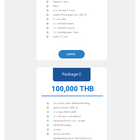
Capture card
Mixer
Live Stream 6 ชั่วโมง
เปิดคู่กับ Powerpoint หรือ VDO ได้
2 x ช่างกล้อง
1 x เจ้าหน้าที่ทางเทคนิค
1 x เจ้าหน้าที่ประสานงาน
1 x เจ้าหน้าที่ดูแลห้อง Zoom
ตัดช่อง 1-2 ช่อง
ดูเพิ่มเติม
Package C
100,000 THB
บริการห้อง Zoom Webinar/Meeting
ผู้เข้าอบรมไม่เกิน 1,000 คน
2 x กล้อง DSLR Full HD
4 x Wireless microphone
คอมพิวเตอร์สำหรับ Live stream
Full HD Recording
ฉากเขียว
ออกแบบ artwork
(background, lower third ชื่อวิทยากร)